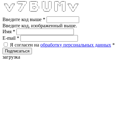
          _____   ____    _   _   __  __         
 __   __ |___  | | __ )  | | | | |  \/  | __   __
 \ \ / /    / /  |  _ \  | | | | | |\/| | \ \ / /
  \ V /    / /   | |_) | | |_| | | |  | |  \ V / 
   \_/    /_/    |____/   \___/  |_|  |_|   \_/  
Введите код выше
*
Введите код, изображенный выше.
Имя
*
E-mail
*
Я согласен на
обработку персональных данных
*
загрузка