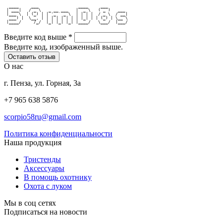
  ____     ___                ____     ___        
 | ___|   / _ \   _ __ ___   |  _ \   ( _ )   ___ 
 |___ \  | (_) | | '_ ` _ \  | | | |  / _ \  / __|
  ___) |  \__, | | | | | | | | |_| | | (_) | \__ \
 |____/     /_/  |_| |_| |_| |____/   \___/  |___/
Введите код выше
*
Введите код, изображенный выше.
О нас
г. Пенза, ул. Горная, 3а
+7 965 638 5876
scorpio58ru@gmail.com
Политика конфиденциальности
Наша продукция
Тристенды
Аксессуары
В помощь охотнику
Охота с луком
Мы в соц сетях
Подписаться на новости