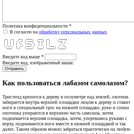
Политика конфиденциальности
*
Я согласен на
обработку персональных данных
  _   _    __   ____    ___   _       _____
 | | | |  / _| / ___|  |_ _| | |     |__  /
 | | | | | |_  \___ \   | |  | |       / / 
 | |_| | |  _|  ___) |  | |  | |___   / /_ 
  \___/  |_|   |____/  |___| |_____| /____|
Введите код выше
*
Введите код, изображенный выше.
Как пользоваться лабазом самолазом?
Тристенд крепится к дереву в полуметре над землей, охотник
забирается внутрь верхней площадки лицом к дереву и ставит
ноги в специальный трос на нижней площадке, руки и спина
охотника упираются в верхнюю часть самолаза, затем
поднимается верхняя площадка, затем, уперевшись руками с
верху, поднимаются ноги вместе в нижней площадкой и так
далее. Таким образом можно забраться практически на любую