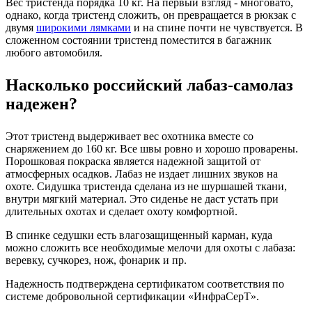
Вес тристенда порядка 10 кг. На первый взгляд - многовато,
однако, когда тристенд сложить, он превращается в рюкзак с
двумя
широкими лямками
и на спине почти не чувствуется. В
сложенном состоянии тристенд поместится в багажник
любого автомобиля.
Насколько российский лабаз-самолаз
надежен?
Этот тристенд выдерживает вес охотника вместе со
снаряжением до 160 кг. Все швы ровно и хорошо проварены.
Порошковая покраска является надежной защитой от
атмосферных осадков. Лабаз не издает лишних звуков на
охоте. Сидушка тристенда сделана из не шуршашей ткани,
внутри мягкий материал. Это сиденье не даст устать при
длительных охотах и сделает охоту комфортной.
В спинке седушки есть влагозащищенный карман, куда
можно сложить все необходимые мелочи для охоты с лабаза:
веревку, сучкорез, нож, фонарик и пр.
Надежность подтверждена сертификатом соответствия по
системе добровольной сертификации «ИнфраСерТ».