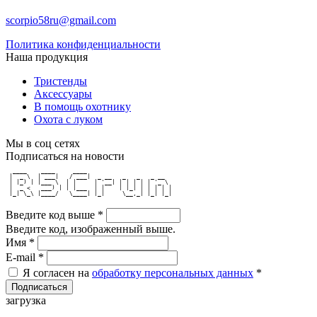
scorpio58ru@gmail.com
Политика конфиденциальности
Наша продукция
Тристенды
Аксессуары
В помощь охотнику
Охота с луком
Мы в соц сетях
Подписаться на новости
  ____    ____     ____                        
 |  _ \  | ___|   / ___|  _ __   _   _   _ __  
 | |_) | |___ \  | |     | '__| | | | | | '_ \ 
 |  _ <   ___) | | |___  | |    | |_| | | | | |
 |_| \_\ |____/   \____| |_|     \__,_| |_| |_|
Введите код выше
*
Введите код, изображенный выше.
Имя
*
E-mail
*
Я согласен на
обработку персональных данных
*
загрузка